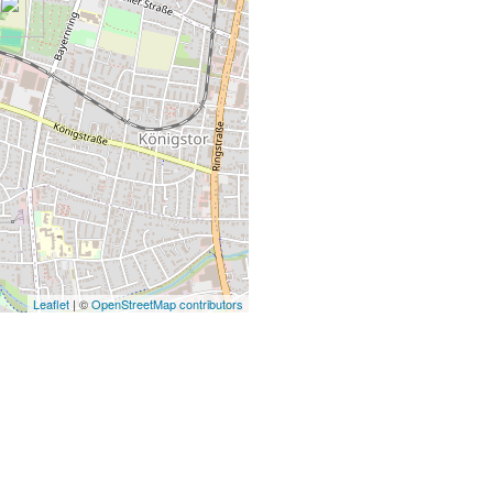
Leaflet
| ©
OpenStreetMap contributors