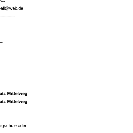
519
sball@web.de
-------------
_
atz Mittelweg
atz Mittelweg
nigschule oder