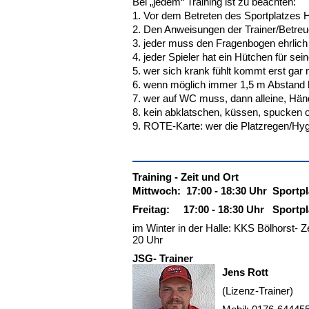
Bei „jedem“ Training ist zu beachten:
1. Vor dem Betreten des Sportplatzes H
2. Den Anweisungen der Trainer/Betreu
3. jeder muss den Fragenbogen ehrlich
4. jeder Spieler hat ein Hütchen für se
5. wer sich krank fühlt kommt erst gar n
6. wenn möglich immer 1,5 m Abstand h
7. wer auf WC muss, dann alleine, Hän
8. kein abklatschen, küssen, spucken
9. ROTE-Karte: wer die Platzregen/Hyg. 
Training - Zeit und Ort
Mittwoch: 17:00 - 18:30 Uhr Sportpl
Freitag: 17:00 - 18:30 Uhr Sportpl
im Winter in der Halle: KKS Bölhorst- Z
20 Uhr
JSG- Trainer
Jens Rott
(Lizenz-Trainer)