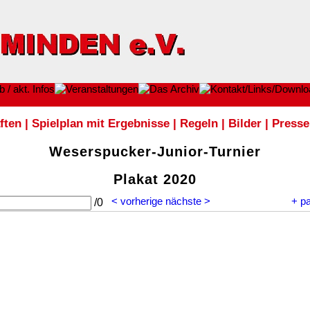
ften
|
Spielplan mit Ergebnisse
|
Regeln
|
Bilder
|
Presse
Weserspucker-Junior-Turnier
Plakat 2020
< vorherige
nächste >
+
p
/
0